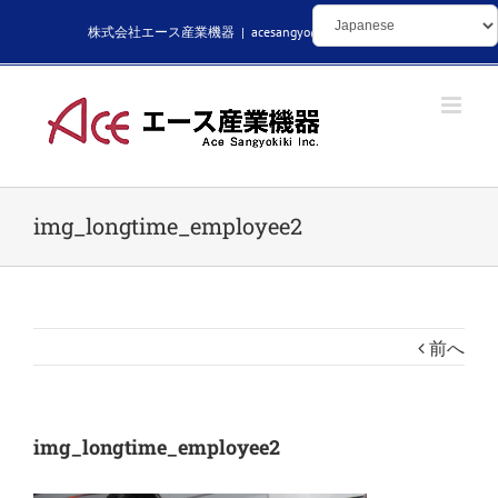
Skip
株式会社エース産業機器
|
acesangyo@kikaibuhin.com
to
content
img_longtime_employee2
前へ
img_longtime_employee2