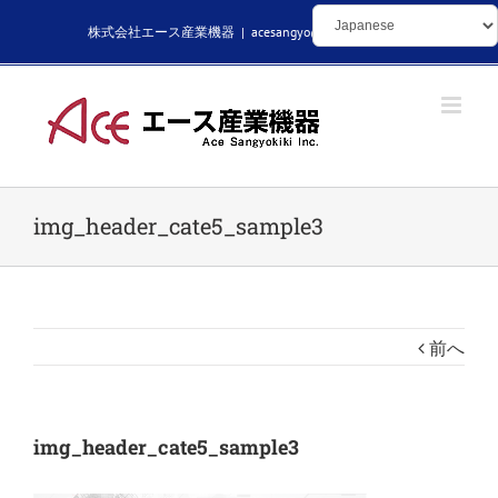
Skip
株式会社エース産業機器
|
acesangyo@kikaibuhin.com
to
content
img_header_cate5_sample3
前へ
img_header_cate5_sample3