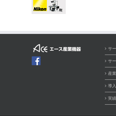
サ
サ
産
導
実