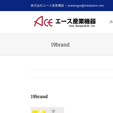
Skip
株式会社エース産業機器
|
acesangyo@kikaibuhin.com
to
content
ホ
19brand
19brand