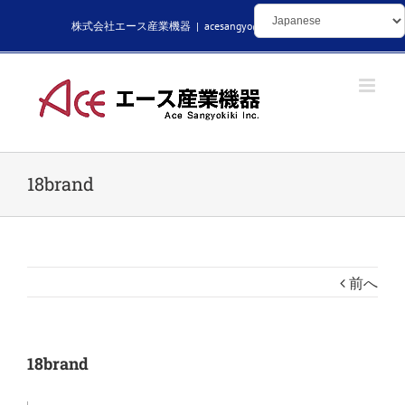
Skip
株式会社エース産業機器
|
acesangyo@kikaibuhin.com
to
content
18brand
前へ
18brand