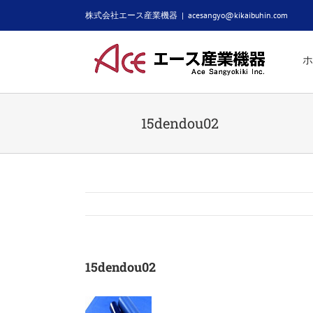
Skip
株式会社エース産業機器
|
acesangyo@kikaibuhin.com
to
content
ホ
15dendou02
15dendou02