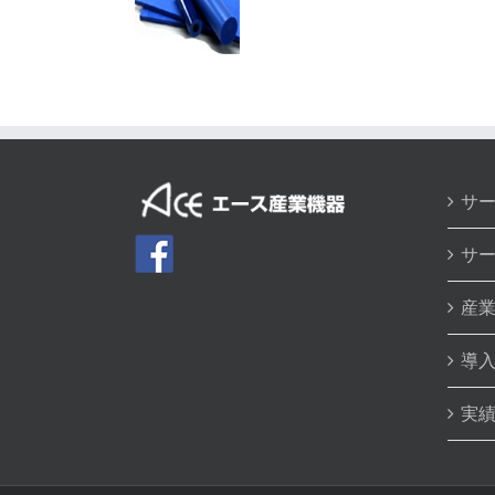
サ
サ
産
導
実