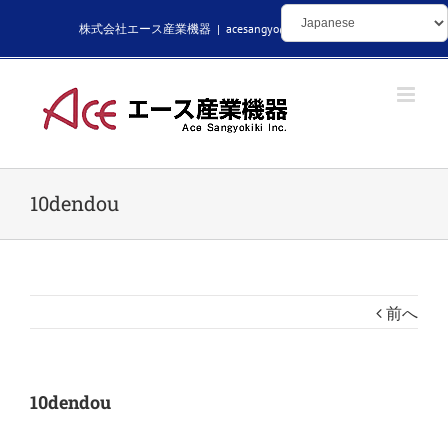
Skip
株式会社エース産業機器
|
acesangyo@kikaibuhin.com
to
content
10dendou
前へ
10dendou