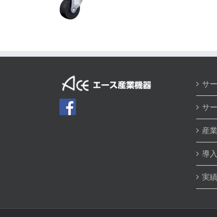
サ
サ
産
導
実