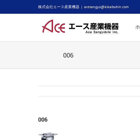
Skip
株式会社エース産業機器
|
acesangyo@kikaibuhin.com
to
content
ホ
006
006