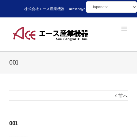
Skip
株式会社エース産業機器
|
acesangyo@kikaibuhin.com
to
content
001
前へ
001