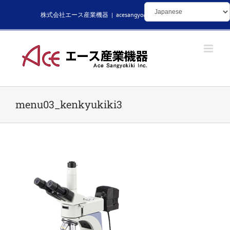
Skip
株式会社エース産業機器
|
acesangyo@kikaibuhin.com
to
content
menu03_kenkyukiki3