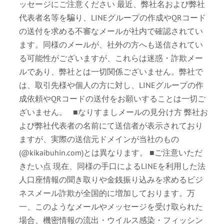
ッセージにご注意ください 最近、弊社名および弊社
代表者名等を騙り、LINEグループの作成やQRコード
の送付を求める不審なメールが社内で確認されてい
ます。同様のメールが、社外の方へも送信されてい
る可能性がございますが、これらは迷惑・詐欺メー
ルであり、弊社とは一切関係ございません。弊社で
は、取引先様や個人の方に対し、LINEグループの作
成依頼やQRコードの送付をお願いすることは一切ご
ざいません。 ■なりすましメールの見分け方 弊社お
よび弊社代表者の名前にて送信者が表示されており
ますが、実際の送信元ドメインが当社のもの
(@kikaibuhin.com)とは異なります。 ■ご注意いただ
きたい点 現在、同様の手口によるLINEを利用した法
人口座情報の聞き取りや金銭振り込みを求めるビジ
ネスメール詐欺が全国的に増加しております。万
一、このようなメールやメッセージを受け取られた
場合、機密情報の流出・ウイルス感染・フィッシン