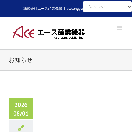
Skip
株式会社エース産業機器
|
acesangyo@kikaibuhin.com
to
content
お知らせ
2026
08/01