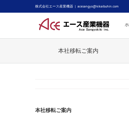
Skip
株式会社エース産業機器
|
acesangyo@kikaibuhin.com
to
content
ホ
本社移転ご案内
本社移転ご案内