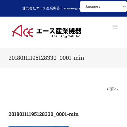
Skip
株式会社エース産業機器
|
acesangyo@kikaibuhin.com
to
content
20180111195128330_0001-min
前へ
20180111195128330_0001-min