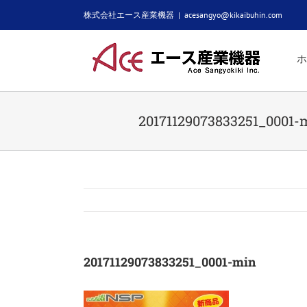
Skip
株式会社エース産業機器
|
acesangyo@kikaibuhin.com
to
content
ホ
20171129073833251_0001-
20171129073833251_0001-min