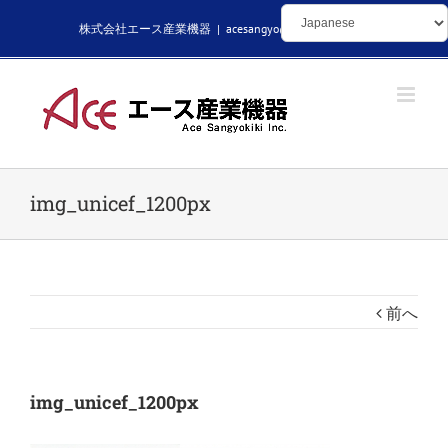
Skip
株式会社エース産業機器
|
acesangyo@kikaibuhin.com
to
content
img_unicef_1200px
前へ
img_unicef_1200px